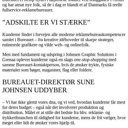
og har ansat nye folk, så de i dag er blandt et af Danmarks få reelle
fullservice-reklamebureauer.
”ADSKILTE ER VI STÆRKE”
Kunderne finder i forvejen alle moderne reklamebureaukompetencer
samlet i Bureauet – fra kreative idéhoveder til skarpe strateger,
rutinerede grafikere og vilde web- og onlinefolk.
Men med fundament og udspring i Johnsen Graphic Solutions i
Grenaa oplever kunderne også en slags
one-stop-shopping
med
samme Bureauet-kontaktperson, hvis de ønsker trykte, fysiske
materialer som bøger, magasiner, flag eller foldere.
BUREAUET-DIREKTØR SUNE
JOHNSEN UDDYBER
– Vi har ikke glemt vores dna, og vi ved, hvordan kunderne får mest
for deres budget – også når det involverer produktion og
distribution. Målet er at stille det bedste fra hhv. reklame- og
trykkeribranchen til rådighed for kunderne, mens de frit vælger, hvor
meget eller lidt de ønsker vores hjælp til.