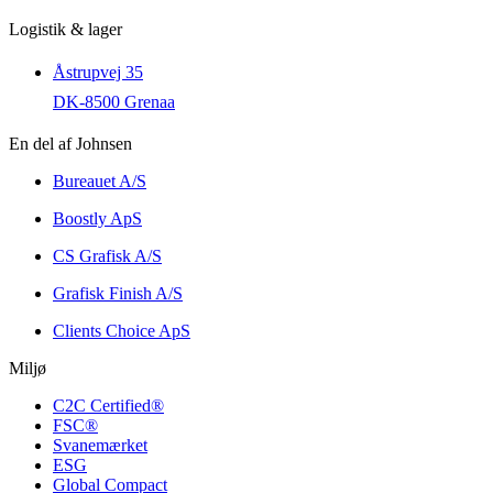
Logistik & lager
Åstrupvej 35
DK-8500 Grenaa
En del af Johnsen
Bureauet A/S
Boostly ApS
CS Grafisk A/S
Grafisk Finish A/S
Clients Choice ApS
Miljø
C2C Certified®
FSC®
Svanemærket
ESG
Global Compact