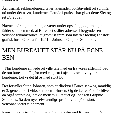
Århusiansk reklamebureau tager talemåden bogstaveligt og springer
ud under dét navn, kunderne allerede i praksis har givet dem: Slet og
ret
Bureauet.
Navneændringen har længe været under opsejling, og timingen
falder sammen med, at Bureauet skifter adresse. I begyndelsen
voksede reklamebureauet gradvist frem som intern afdeling i et stort
grafisk hus i Grenaa fra 1951 – Johnsen Graphic Solutions.
MEN BUREAUET STÅR NU PÅ EGNE
BEN
– Når kunderne ringede og ville tale med én fra vores afdeling, bad
de om bureauet. Og for med et glimt i øjet at vise at vi lytter til
kunderne, tog vi dét til os med stort B.
Det fortæller Sune Johnsen, som er direktør i Bureauet – og samtidig
er 3. generation i virksomheden Johnsen. Og de tætte bånd forbliver
da også stærke og intakte mellem Bureauet og Johnsen Graphic
Solutions. Så den nye selvstændige profil hviler på et stort,
velkonsolideret fundament.
Bureauet er netop flyttet i højloftede lokaler ved Ringgaden i Århus