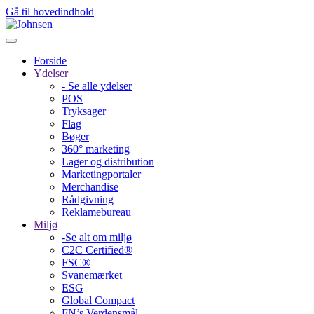
Gå til hovedindhold
Forside
Ydelser
- Se alle ydelser
POS
Tryksager
Flag
Bøger
360° marketing
Lager og distribution
Marketing­portaler
Merchandise
Rådgivning
Reklamebureau
Miljø
-Se alt om miljø
C2C Certified®
FSC®
Svanemærket
ESG
Global Compact
FN’s Verdensmål