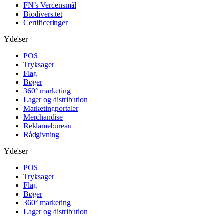
FN’s Verdensmål
Biodiversitet
Certificeringer
Ydelser
POS
Tryksager
Flag
Bøger
360° marketing
Lager og distribution
Marketing­portaler
Merchandise
Reklamebureau
Rådgivning
Ydelser
POS
Tryksager
Flag
Bøger
360° marketing
Lager og distribution