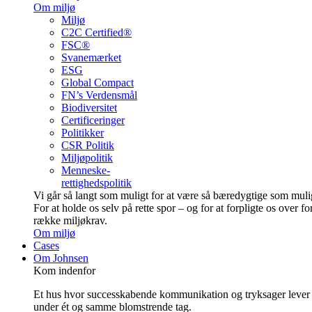
Om miljø
Miljø
C2C Certified®
FSC®
Svanemærket
ESG
Global Compact
FN’s Verdensmål
Biodiversitet
Certificeringer
Politikker
CSR Politik
Miljøpolitik
Menneske-
rettighedspolitik
Vi går så langt som muligt for at være så bære­dygtige som muli
For at holde os selv på rette spor – og for at forpligte os over fo
række miljøkrav.
Om miljø
Cases
Om Johnsen
Kom indenfor
Et hus hvor successkabende kommunikation og tryksager lever
under ét og samme blomstrende tag.