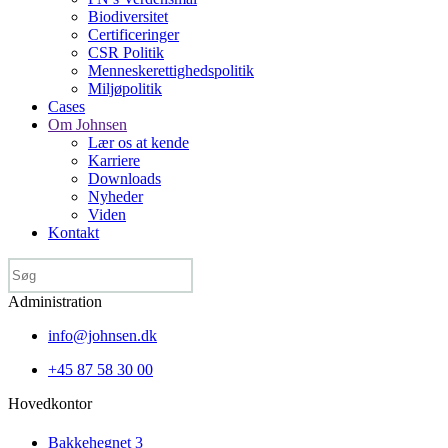
Biodiversitet
Certificeringer
CSR Politik
Menneske­rettigheds­politik
Miljøpolitik
Cases
Om Johnsen
Lær os at kende
Karriere
Downloads
Nyheder
Viden
Kontakt
Administration
info@johnsen.dk
+45 87 58 30 00
Hovedkontor
Bakkehegnet 3