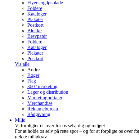
Flyers og løsblade
Foldere
Kataloger
Plakater
Postkort
Blokke
Brevpapir
Foldere
Kataloger
Plakater
Postkort
Vis alle
Andre
Bøger
Flag
360° marketing
Lager og distribution
Marketing­portaler
Merchandise
Reklamebureau
Rådgivning
Miljø
Vi forpligter os over for os selv, dig og miljøet
For at holde os selv på rette spor – og for at forpligte os over fo
række miljøkrav.