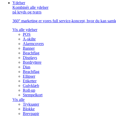
Ydelser
Kombinér alle ydelser
på kryds og tværs
360° marketing er vores full service-koncept, hvor du kan samle 
Vis alle ydelser
POS
A-skilte
Alarmcovers
Banner
Beachflag
Displays
Bordryttere
Dias
Beachflag
Ellipser
Etiketter
Gulvklæb
Roll-up
Stempelkort
Vis alle
Tryksager
Blokke
Brevpapir