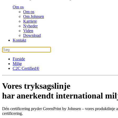
Om os
Om os
Om Johnsen
Karriere
Nyheder
Viden
Download
Kontakt
Forside
Miljø
C2C Certified®
Vores tryksags­linje
har anerkendt international milj
Dén certificering pryder GreenPrint by Johnsen – vores produktlinje af
certificering.