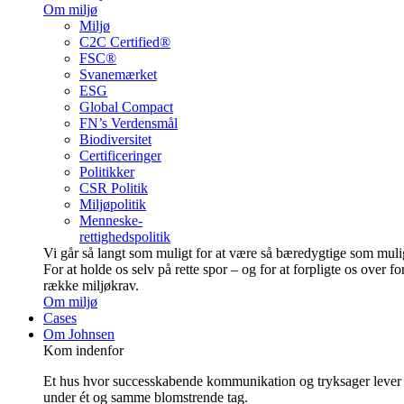
Om miljø
Miljø
C2C Certified®
FSC®
Svanemærket
ESG
Global Compact
FN’s Verdensmål
Biodiversitet
Certificeringer
Politikker
CSR Politik
Miljøpolitik
Menneske-
rettighedspolitik
Vi går så langt som muligt for at være så bære­dygtige som muli
For at holde os selv på rette spor – og for at forpligte os over fo
række miljøkrav.
Om miljø
Cases
Om Johnsen
Kom indenfor
Et hus hvor successkabende kommunikation og tryksager lever
under ét og samme blomstrende tag.