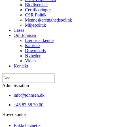
Biodiversitet
Certificeringer
CSR Politik
Menneske­rettigheds­politik
Miljøpolitik
Cases
Om Johnsen
Lær os at kende
Karriere
Downloads
Nyheder
Viden
Kontakt
Administration
info@johnsen.dk
+45 87 58 30 00
Hovedkontor
Bakkehegnet 3