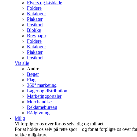
Flyers og løsblade
Foldere
Kataloger
Plakater
Postkort
Blokke
Brevpapir
Foldere
Kataloger
Plakater
Postkort
Vis alle
Andre
Bøger
Flag
360° marketing
Lager og distribution
Marketing­portaler
Merchandise
Reklamebureau
Rådgivning
Miljø
Vi forpligter os over for os selv, dig og miljøet
For at holde os selv på rette spor – og for at forpligte os over fo
række miljøkrav.