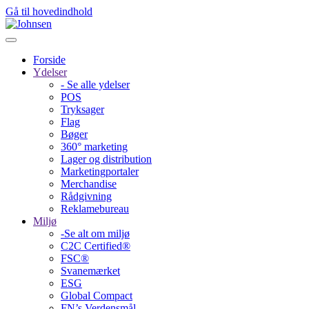
Gå til hovedindhold
Forside
Ydelser
- Se alle ydelser
POS
Tryksager
Flag
Bøger
360° marketing
Lager og distribution
Marketing­portaler
Merchandise
Rådgivning
Reklamebureau
Miljø
-Se alt om miljø
C2C Certified®
FSC®
Svanemærket
ESG
Global Compact
FN’s Verdensmål