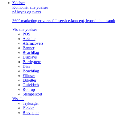
Ydelser
Kombinér alle ydelser
på kryds og tværs
360° marketing er vores full service-koncept, hvor du kan samle 
Vis alle ydelser
POS
A-skilte
Alarmcovers
Banner
Beachflag
Displays
Bordryttere
Dias
Beachflag
Ellipser
Etiketter
Gulvklæb
Roll-up
Stempelkort
Vis alle
Tryksager
Blokke
Brevpapir