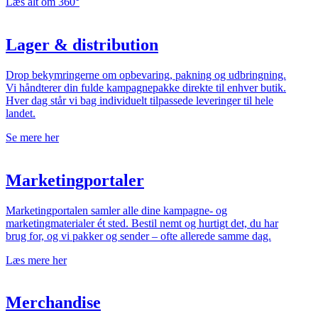
Læs alt om 360°
Lager & distribution
Drop bekymringerne om opbevaring, pakning og udbringning.
Vi håndterer din fulde kampagnepakke direkte til enhver butik.
Hver dag står vi bag individuelt tilpassede leveringer til hele
landet.
Se mere her
Marketing­portaler
Marketingportalen samler alle dine kampagne- og
marketingmaterialer ét sted. Bestil nemt og hurtigt det, du har
brug for, og vi pakker og sender – ofte allerede samme dag.
Læs mere her
Merchandise