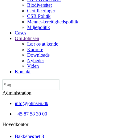
Biodiversitet
Certificeringer
CSR Politik
Menneske­rettigheds­politik
Miljøpolitik
Cases
Om Johnsen
Lær os at kende
Karriere
Downloads
Nyheder
Viden
Kontakt
Administration
info@johnsen.dk
+45 87 58 30 00
Hovedkontor
Bakkehegnet 3