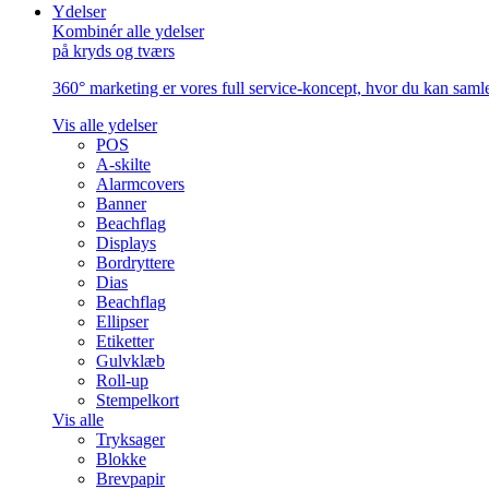
Ydelser
Kombinér alle ydelser
på kryds og tværs
360° marketing er vores full service-koncept, hvor du kan samle 
Vis alle ydelser
POS
A-skilte
Alarmcovers
Banner
Beachflag
Displays
Bordryttere
Dias
Beachflag
Ellipser
Etiketter
Gulvklæb
Roll-up
Stempelkort
Vis alle
Tryksager
Blokke
Brevpapir