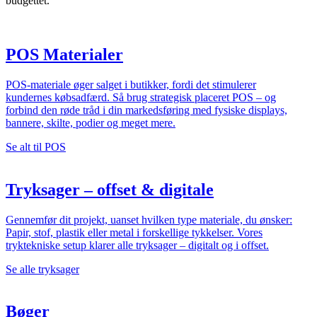
budgettet.
POS Materialer
POS-materiale øger salget i butikker, fordi det stimulerer
kundernes købsadfærd. Så brug strategisk placeret POS – og
forbind den røde tråd i din markedsføring med fysiske displays,
bannere, skilte, podier og meget mere.
Se alt til POS
Tryksager – offset & digitale
Gennemfør dit projekt, uanset hvilken type materiale, du ønsker:
Papir, stof, plastik eller metal i forskellige tykkelser. Vores
tryktekniske setup klarer alle tryksager – digitalt og i offset.
Se alle tryksager
Bøger