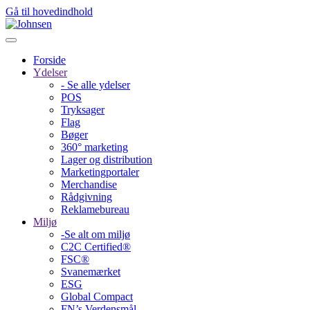
Gå til hovedindhold
Forside
Ydelser
- Se alle ydelser
POS
Tryksager
Flag
Bøger
360° marketing
Lager og distribution
Marketing­portaler
Merchandise
Rådgivning
Reklamebureau
Miljø
-Se alt om miljø
C2C Certified®
FSC®
Svanemærket
ESG
Global Compact
FN’s Verdensmål