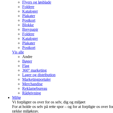
Flyers og løsblade
Foldere
Kataloger
Plakater
Postkort
Blokke
Brevpapir
Foldere
Kataloger
Plakater
Postkort
Vis alle
Andre
Bøger
Flag
360° marketing
Lager og distribution
Marketing­portaler
Merchandise
Reklamebureau
Rådgivning
Miljø
Vi forpligter os over for os selv, dig og miljøet
For at holde os selv på rette spor – og for at forpligte os over fo
række miljøkrav.