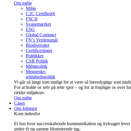
Om miljø
Miljø
C2C Certified®
FSC®
Svanemærket
ESG
Global Compact
FN’s Verdensmål
Biodiversitet
Certificeringer
Politikker
CSR Politik
Miljøpolitik
Menneske-
rettighedspolitik
Vi går så langt som muligt for at være så bære­dygtige som muli
For at holde os selv på rette spor – og for at forpligte os over fo
række miljøkrav.
Om miljø
Cases
Om Johnsen
Kom indenfor
Et hus hvor successkabende kommunikation og tryksager lever
under ét og samme blomstrende tag.