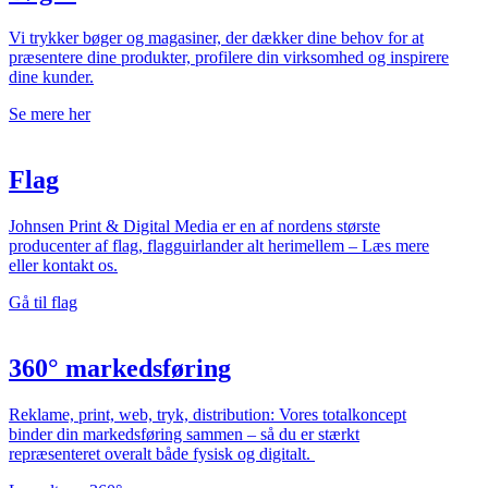
Vi trykker bøger og magasiner, der dækker dine behov for at
præsentere dine produkter, profilere din virksomhed og inspirere
dine kunder.
Se mere her
Flag
Johnsen Print & Digital Media er en af nordens største
producenter af flag, flagguirlander alt herimellem – Læs mere
eller kontakt os.
Gå til flag
360° markeds­føring
Reklame, print, web, tryk, distribution: Vores totalkoncept
binder din markedsføring sammen – så du er stærkt
repræsenteret overalt både fysisk og digitalt.