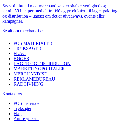
Styrk dit brand med merchandise, der skaber synlighed og
værdi. Vi hjælper med alt fra idé og produktion til lager, pakning
og distribution – uanset om det er giveaways, events eller
kampagner.
Se alt om merchandise
POS MATERIALER
TRYKSAGER
FLAG
BØGER
LAGER OG DISTRIBUTION
MARKETINGPORTALER
MERCHANDISE
REKLAMEBUREAU
RÅDGIVNING
Kontakt os
POS materiale
Tryksager
Flag
Andre ydelser