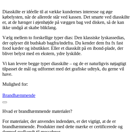
Diasskilte er idéelle til at vække kundernes interesse og øge
købelysten, når de allerede står ved kassen. Det smarte ved diasskilte
er, at de hænger i øjenhøjde på væggen bag ved disken, så de kan
ikke undgå at skabe blikfang.
Vælg mellem to forskellige typer dias: Den klassiske lyskassedias,
der oplyser dit budskab bagfra/indefra. Du kender dem fra fx fast
food kæder og isbutikker. Eller et diasskilt på en ibond-plade, der
bliver belyst med en ekstern, ydre lyskilde.
Vi kan levere begge typer diasskilte – og de er naturligvis nøjagtigt
tilpasset de mål og udformet med det grafiske udtryk, du gerne vil
have.
Mulighed for:
Brandhæmmende
Hvad er brandhæmmende materialer?
For materialer, der anvendes indendørs, er det vigtigt, at de er
brandhæmmende. Produkter med dette mærke er certificerede og
dermed godkendt til messebrug.