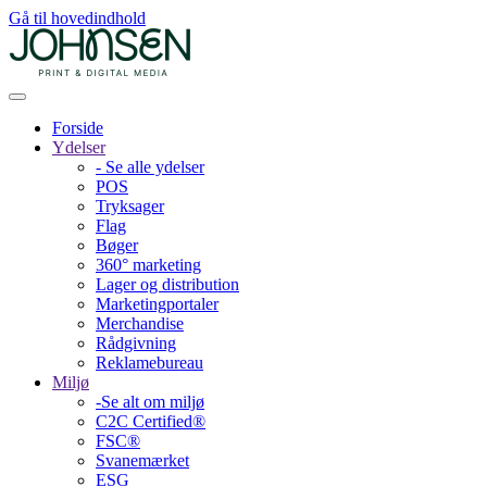
Gå til hovedindhold
Forside
Ydelser
- Se alle ydelser
POS
Tryksager
Flag
Bøger
360° marketing
Lager og distribution
Marketing­portaler
Merchandise
Rådgivning
Reklamebureau
Miljø
-Se alt om miljø
C2C Certified®
FSC®
Svanemærket
ESG