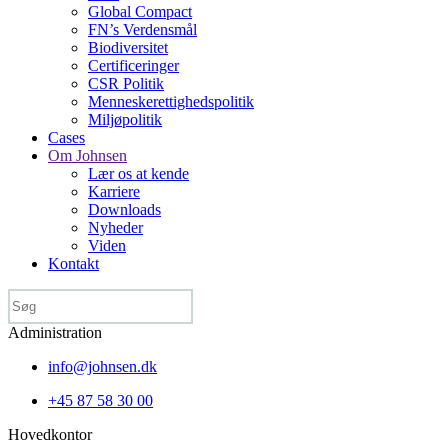
Global Compact
FN’s Verdensmål
Biodiversitet
Certificeringer
CSR Politik
Menneske­rettigheds­politik
Miljøpolitik
Cases
Om Johnsen
Lær os at kende
Karriere
Downloads
Nyheder
Viden
Kontakt
Administration
info@johnsen.dk
+45 87 58 30 00
Hovedkontor