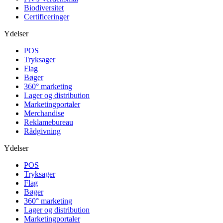
Biodiversitet
Certificeringer
Ydelser
POS
Tryksager
Flag
Bøger
360° marketing
Lager og distribution
Marketing­portaler
Merchandise
Reklamebureau
Rådgivning
Ydelser
POS
Tryksager
Flag
Bøger
360° marketing
Lager og distribution
Marketing­portaler