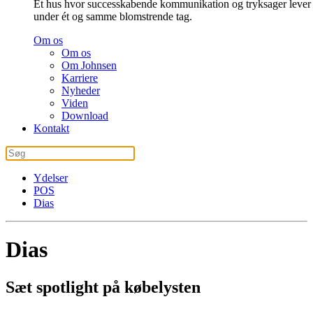
Et hus hvor successkabende kommunikation og tryksager lever
under ét og samme blomstrende tag.
Om os
Om os
Om Johnsen
Karriere
Nyheder
Viden
Download
Kontakt
Ydelser
POS
Dias
Dias
Sæt spotlight på købelysten