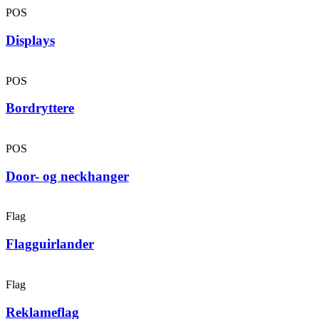
POS
Displays
POS
Bordryttere
POS
Door- og neckhanger
Flag
Flagguir­lander
Flag
Reklameflag