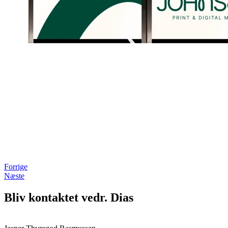
Forrige
Næste
Bliv kontaktet vedr. Dias