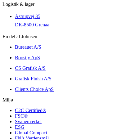
Logistik & lager
Åstrupvej 35
DK-8500 Grenaa
En del af Johnsen
Bureauet A/S
Boostly ApS
CS Grafisk A/S
Grafisk Finish A/S
Clients Choice ApS
Miljø
C2C Certified®
FSC®
Svanemærket
ESG
Global Compact
FN’s Verdensmål