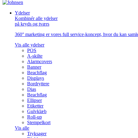
Ydelser
Kombinér alle ydelser
på kryds og tværs
360° marketing er vores full service-koncept, hvor du kan samle 
Vis alle ydelser
POS
A-skilte
Alarmcovers
Banner
Beachflag
Displays
Bordryttere
Dias
Beachflag
Ellipser
Etiketter
Gulvklæb
Roll-up
Stempelkort
Vis alle
Tryksager