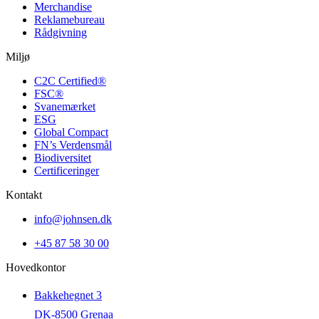
Merchandise
Reklamebureau
Rådgivning
Miljø
C2C Certified®
FSC®
Svanemærket
ESG
Global Compact
FN’s Verdensmål
Biodiversitet
Certificeringer
Kontakt
info@johnsen.dk
+45 87 58 30 00
Hovedkontor
Bakkehegnet 3
DK-8500 Grenaa