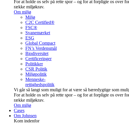
For at holde os selv på rette spor – og for at forpligte os over fo
række miljøkrav.
Om miljø
Miljø
C2C Certified®
FSC®
Svanemærket
ESG
Global Compact
FN’s Verdensmål
Biodiversitet
Certificeringer
Politikker
CSR Politik
Miljøpolitik
Menneske-
rettighedspolitik
Vi går så langt som muligt for at være så bære­dygtige som muli
For at holde os selv på rette spor – og for at forpligte os over fo
række miljøkrav.
Om miljø
Cases
Om Johnsen
Kom indenfor