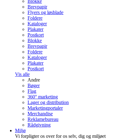
Blokke
Brevpapir
Flyers og løsblade
Foldere
Kataloger
Plakater
Postkort
Blokke
Brevpapir
Foldere
Kataloger
Plakater
Postkort
Vis alle
Andre
Bøger
Flag
360° marketing
Lager og distribution
Marketing­portaler
Merchandise
Reklamebureau
Rådgivning
Miljø
Vi forpligter os over for os selv, dig og miljøet