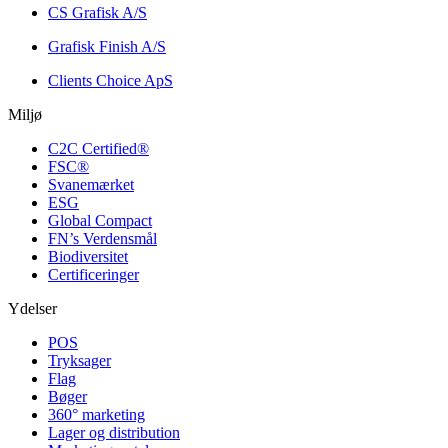
CS Grafisk A/S
Grafisk Finish A/S
Clients Choice ApS
Miljø
C2C Certified®
FSC®
Svanemærket
ESG
Global Compact
FN’s Verdensmål
Biodiversitet
Certificeringer
Ydelser
POS
Tryksager
Flag
Bøger
360° marketing
Lager og distribution