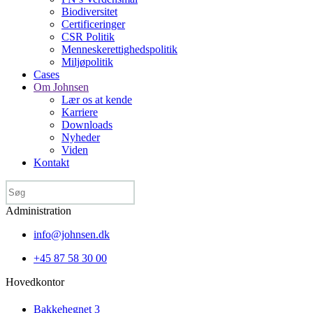
Biodiversitet
Certificeringer
CSR Politik
Menneske­rettigheds­politik
Miljøpolitik
Cases
Om Johnsen
Lær os at kende
Karriere
Downloads
Nyheder
Viden
Kontakt
Administration
info@johnsen.dk
+45 87 58 30 00
Hovedkontor
Bakkehegnet 3