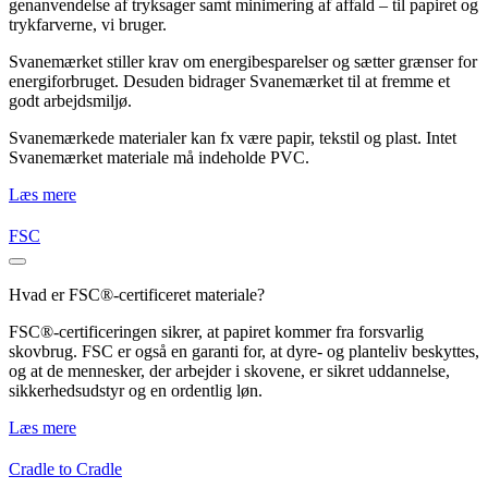
genanvendelse af tryksager samt minimering af affald – til papiret og
trykfarverne, vi bruger.
Svanemærket stiller krav om energibesparelser og sætter grænser for
energiforbruget. Desuden bidrager Svanemærket til at fremme et
godt arbejdsmiljø.
Svanemærkede materialer kan fx være papir, tekstil og plast. Intet
Svanemærket materiale må indeholde PVC.
Læs mere
FSC
Hvad er FSC®-certificeret materiale?
FSC®-certificeringen sikrer, at papiret kommer fra forsvarlig
skovbrug. FSC er også en garanti for, at dyre- og planteliv beskyttes,
og at de mennesker, der arbejder i skovene, er sikret uddannelse,
sikkerhedsudstyr og en ordentlig løn.
Læs mere
Cradle to Cradle