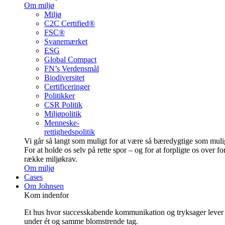
Om miljø
Miljø
C2C Certified®
FSC®
Svanemærket
ESG
Global Compact
FN’s Verdensmål
Biodiversitet
Certificeringer
Politikker
CSR Politik
Miljøpolitik
Menneske-
rettighedspolitik
Vi går så langt som muligt for at være så bære­dygtige som muli
For at holde os selv på rette spor – og for at forpligte os over fo
række miljøkrav.
Om miljø
Cases
Om Johnsen
Kom indenfor
Et hus hvor successkabende kommunikation og tryksager lever
under ét og samme blomstrende tag.