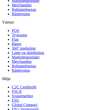
Marketing­portaler
Merchandise
Reklamebureau
Rådgivning
Ydelser
POS
Tryksager
Flag
Bøger
360° marketing
Lager og distribution
Marketing­portaler
Merchandise
Reklamebureau
Rådgivning
Miljø
C2C Certified®
FSC®
Svanemærket
ESG
Global Compact
FN’s Verdensmål