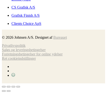
CS Grafisk A/S
Grafisk Finish A/S
Clients Choice ApS
©
2026
Johnsen A/S. Designet af
Bureauet
Privatlivspolitik
Salgs og leveringsbetingelser
Forretnings­betingelser for online ydelser
Ret cookieindstillinger