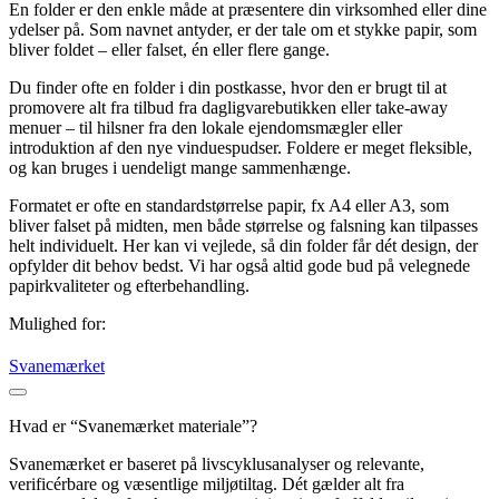
En folder er den enkle måde at præsentere din virksomhed eller dine
ydelser på. Som navnet antyder, er der tale om et stykke papir, som
bliver foldet – eller falset, én eller flere gange.
Du finder ofte en folder i din postkasse, hvor den er brugt til at
promovere alt fra tilbud fra dagligvarebutikken eller take-away
menuer – til hilsner fra den lokale ejendomsmægler eller
introduktion af den nye vinduespudser. Foldere er meget fleksible,
og kan bruges i uendeligt mange sammenhænge.
Formatet er ofte en standardstørrelse papir, fx A4 eller A3, som
bliver falset på midten, men både størrelse og falsning kan tilpasses
helt individuelt. Her kan vi vejlede, så din folder får dét design, der
opfylder dit behov bedst. Vi har også altid gode bud på velegnede
papirkvaliteter og efterbehandling.
Mulighed for:
Svanemærket
Hvad er “Svanemærket materiale”?
Svanemærket er baseret på livscyklusanalyser og relevante,
verificérbare og væsentlige miljøtiltag. Dét gælder alt fra