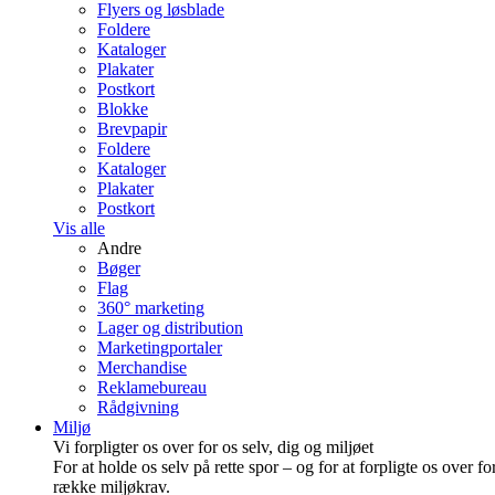
Flyers og løsblade
Foldere
Kataloger
Plakater
Postkort
Blokke
Brevpapir
Foldere
Kataloger
Plakater
Postkort
Vis alle
Andre
Bøger
Flag
360° marketing
Lager og distribution
Marketing­portaler
Merchandise
Reklamebureau
Rådgivning
Miljø
Vi forpligter os over for os selv, dig og miljøet
For at holde os selv på rette spor – og for at forpligte os over fo
række miljøkrav.