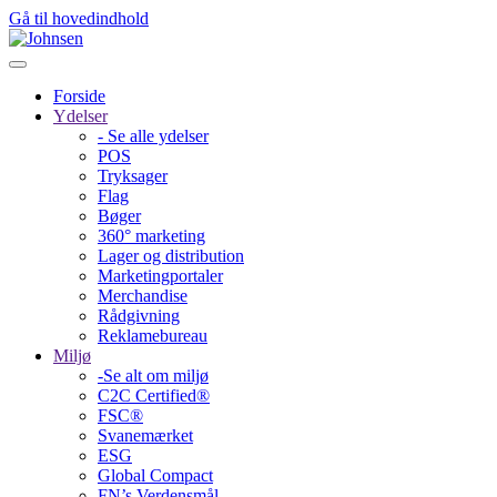
Gå til hovedindhold
Forside
Ydelser
- Se alle ydelser
POS
Tryksager
Flag
Bøger
360° marketing
Lager og distribution
Marketing­portaler
Merchandise
Rådgivning
Reklamebureau
Miljø
-Se alt om miljø
C2C Certified®
FSC®
Svanemærket
ESG
Global Compact
FN’s Verdensmål