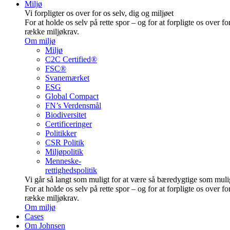
Miljø
Vi forpligter os over for os selv, dig og miljøet
For at holde os selv på rette spor – og for at forpligte os over fo
række miljøkrav.
Om miljø
Miljø
C2C Certified®
FSC®
Svanemærket
ESG
Global Compact
FN’s Verdensmål
Biodiversitet
Certificeringer
Politikker
CSR Politik
Miljøpolitik
Menneske-
rettighedspolitik
Vi går så langt som muligt for at være så bære­dygtige som muli
For at holde os selv på rette spor – og for at forpligte os over fo
række miljøkrav.
Om miljø
Cases
Om Johnsen