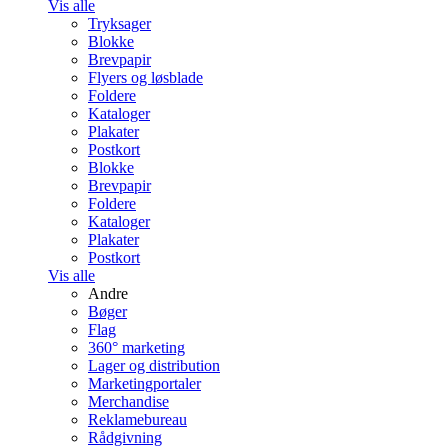
Vis alle
Tryksager
Blokke
Brevpapir
Flyers og løsblade
Foldere
Kataloger
Plakater
Postkort
Blokke
Brevpapir
Foldere
Kataloger
Plakater
Postkort
Vis alle
Andre
Bøger
Flag
360° marketing
Lager og distribution
Marketing­portaler
Merchandise
Reklamebureau
Rådgivning