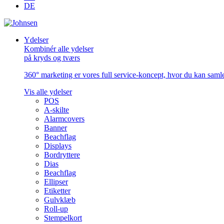
DE
Ydelser
Kombinér alle ydelser
på kryds og tværs
360° marketing er vores full service-koncept, hvor du kan samle 
Vis alle ydelser
POS
A-skilte
Alarmcovers
Banner
Beachflag
Displays
Bordryttere
Dias
Beachflag
Ellipser
Etiketter
Gulvklæb
Roll-up
Stempelkort