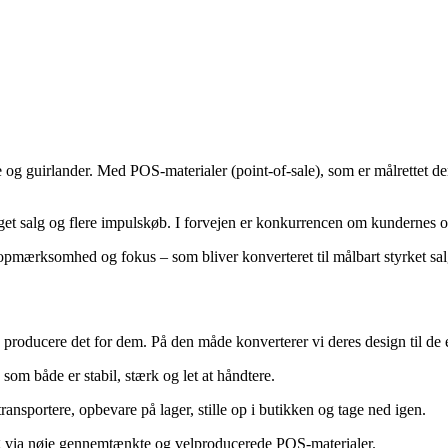
lte og guirlander. Med POS-materialer (point-of-sale), som er målrettet de
il øget salg og flere impulskøb. I forvejen er konkurrencen om kundern
opmærksomhed og fokus – som bliver konverteret til målbart styrket sa
 producere det for dem. På den måde konverterer vi deres design til de 
, som både er stabil, stærk og let at håndtere.
nsportere, opbevare på lager, stille op i butikken og tage ned igen.
lg via nøje gennemtænkte og velproducerede POS-materialer.