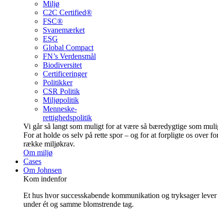
Miljø
C2C Certified®
FSC®
Svanemærket
ESG
Global Compact
FN’s Verdensmål
Biodiversitet
Certificeringer
Politikker
CSR Politik
Miljøpolitik
Menneske-
rettighedspolitik
Vi går så langt som muligt for at være så bære­dygtige som muli
For at holde os selv på rette spor – og for at forpligte os over fo
række miljøkrav.
Om miljø
Cases
Om Johnsen
Kom indenfor
Et hus hvor successkabende kommunikation og tryksager lever
under ét og samme blomstrende tag.