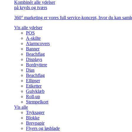
Kombinér alle ydelser
på kryds og tværs
360° marketing er vores full service-koncept, hvor du kan samle 
Vis alle ydelser
POS
A-skilte
Alarmcovers
Banner
Beachflag
Displays
Bordryttere
Dias
Beachflag
Ellipser
Etiketter
Gulvklæb
Roll-up
Stempelkort
Vis alle
Tryksager
Blokke
Brevpapir
Flyers og løsblade