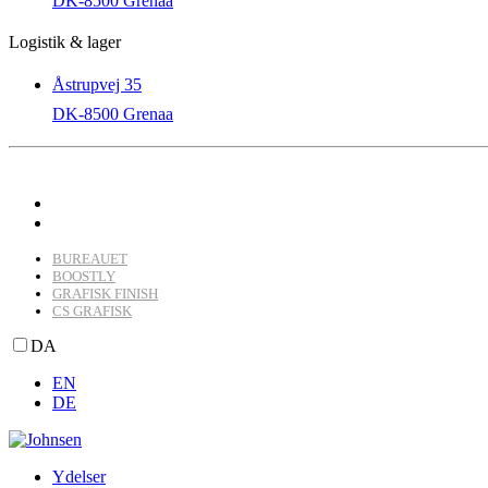
DK-8500 Grenaa
Logistik & lager
Åstrupvej 35
DK-8500 Grenaa
BUREAUET
BOOSTLY
GRAFISK FINISH
CS GRAFISK
DA
EN
DE
Ydelser