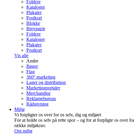
Foldere
Kataloger
Plakater
Postkort
Blokke
Brevpapir
Foldere
Kataloger
Plakater
Postkort
Vis alle
Andre
Bøger
Flag
360° marketing
Lager og distribution
Marketing­portaler
Merchandise
Reklamebureau
Rådgivning
Miljø
Vi forpligter os over for os selv, dig og miljøet
For at holde os selv på rette spor – og for at forpligte os over fo
række miljøkrav.
Om miljø