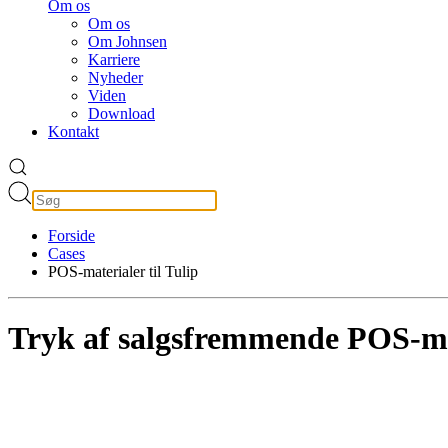
Om os
Om os
Om Johnsen
Karriere
Nyheder
Viden
Download
Kontakt
Forside
Cases
POS-materialer til Tulip
Tryk af salgsfremmende POS-mat