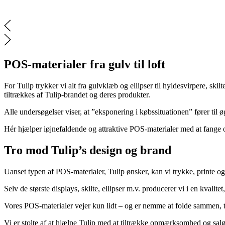
POS-materialer fra gulv til loft
For Tulip trykker vi alt fra gulvklæb og ellipser til hyldesvirpere, ski
tiltrækkes af Tulip-brandet og deres produkter.
Alle undersøgelser viser, at ”eksponering i købssituationen” fører t
Hér hjælper iøjnefaldende og attraktive POS-materialer med at fange 
Tro mod Tulip’s design og brand
Uanset typen af POS-materialer, Tulip ønsker, kan vi trykke, printe og
Selv de største displays, skilte, ellipser m.v. producerer vi i en kvalitet
Vores POS-materialer vejer kun lidt – og er nemme at folde sammen, tra
Vi er stolte af at hjælpe Tulip med at tiltrække opmærksomhed og sa