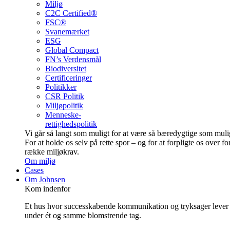
Miljø
C2C Certified®
FSC®
Svanemærket
ESG
Global Compact
FN’s Verdensmål
Biodiversitet
Certificeringer
Politikker
CSR Politik
Miljøpolitik
Menneske-
rettighedspolitik
Vi går så langt som muligt for at være så bære­dygtige som muli
For at holde os selv på rette spor – og for at forpligte os over fo
række miljøkrav.
Om miljø
Cases
Om Johnsen
Kom indenfor
Et hus hvor successkabende kommunikation og tryksager lever
under ét og samme blomstrende tag.