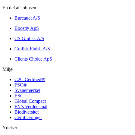
En del af Johnsen
Bureauet A/S
Boostly ApS
CS Grafisk A/S
Grafisk Finish A/S
Clients Choice ApS
Miljø
C2C Certified®
FSC®
Svanemærket
ESG
Global Compact
FN’s Verdensmål
Biodiversitet
Certificeringer
Ydelser