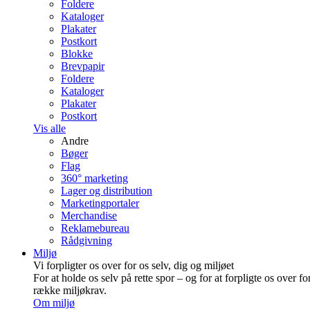
Foldere
Kataloger
Plakater
Postkort
Blokke
Brevpapir
Foldere
Kataloger
Plakater
Postkort
Vis alle
Andre
Bøger
Flag
360° marketing
Lager og distribution
Marketing­portaler
Merchandise
Reklamebureau
Rådgivning
Miljø
Vi forpligter os over for os selv, dig og miljøet
For at holde os selv på rette spor – og for at forpligte os over fo
række miljøkrav.
Om miljø