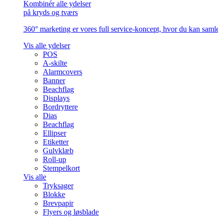
Kombinér alle ydelser
på kryds og tværs
360° marketing er vores full service-koncept, hvor du kan samle 
Vis alle ydelser
POS
A-skilte
Alarmcovers
Banner
Beachflag
Displays
Bordryttere
Dias
Beachflag
Ellipser
Etiketter
Gulvklæb
Roll-up
Stempelkort
Vis alle
Tryksager
Blokke
Brevpapir
Flyers og løsblade