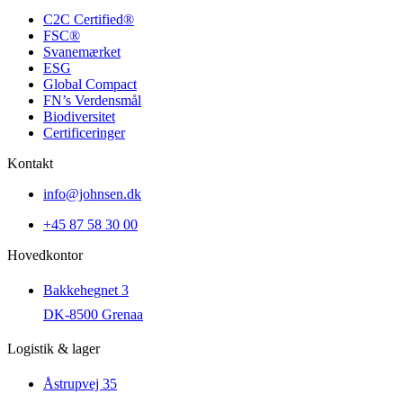
C2C Certified®
FSC®
Svanemærket
ESG
Global Compact
FN’s Verdensmål
Biodiversitet
Certificeringer
Kontakt
info@johnsen.dk
+45 87 58 30 00
Hovedkontor
Bakkehegnet 3
DK-8500 Grenaa
Logistik & lager
Åstrupvej 35