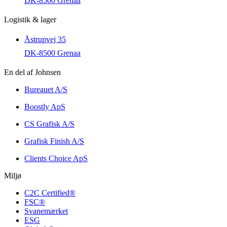
DK-8500 Grenaa
Logistik & lager
Åstrupvej 35
DK-8500 Grenaa
En del af Johnsen
Bureauet A/S
Boostly ApS
CS Grafisk A/S
Grafisk Finish A/S
Clients Choice ApS
Miljø
C2C Certified®
FSC®
Svanemærket
ESG