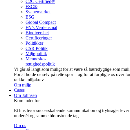
C2C Certified®
FSC®
Svanemærket
ESG
Global Compact
FN’s Verdensmål
Biodiversitet
Certificeringer
Politikker
CSR Politik
Miljøpolitik
Menneske-
rettighedspolitik
Vi går så langt som muligt for at være så bære­dygtige som muli
For at holde os selv på rette spor – og for at forpligte os over fo
række miljøkrav.
Om miljø
Cases
Om Johnsen
Kom indenfor
Et hus hvor successkabende kommunikation og tryksager lever
under ét og samme blomstrende tag.
Om os