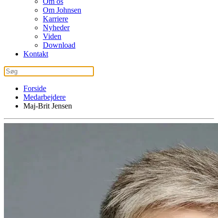
Om os
Om Johnsen
Karriere
Nyheder
Viden
Download
Kontakt
Forside
Medarbejdere
Maj-Brit Jensen