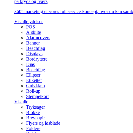
på kryds og tværs
360° marketing er vores full service-koncept, hvor du kan samle 
Vis alle ydelser
POS
A-skilte
Alarmcovers
Banner
Beachflag
Displays
Bordryttere
Dias
Beachflag
Ellipser
Etiketter
Gulvklæb
Roll-up
Stempelkort
Vis alle
Tryksager
Blokke
Brevpapir
Flyers og løsblade
Foldere