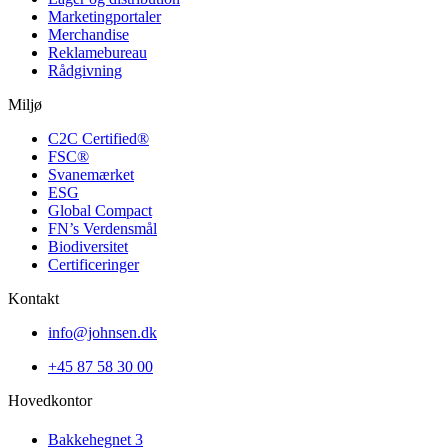
Marketing­portaler
Merchandise
Reklamebureau
Rådgivning
Miljø
C2C Certified®
FSC®
Svanemærket
ESG
Global Compact
FN’s Verdensmål
Biodiversitet
Certificeringer
Kontakt
info@johnsen.dk
+45 87 58 30 00
Hovedkontor
Bakkehegnet 3