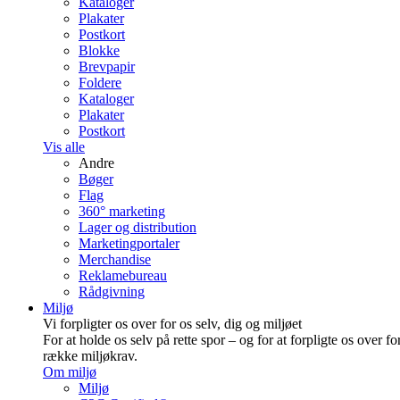
Kataloger
Plakater
Postkort
Blokke
Brevpapir
Foldere
Kataloger
Plakater
Postkort
Vis alle
Andre
Bøger
Flag
360° marketing
Lager og distribution
Marketing­portaler
Merchandise
Reklamebureau
Rådgivning
Miljø
Vi forpligter os over for os selv, dig og miljøet
For at holde os selv på rette spor – og for at forpligte os over fo
række miljøkrav.
Om miljø
Miljø