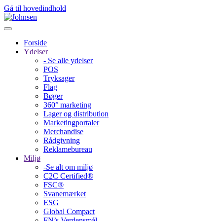
Gå til hovedindhold
Forside
Ydelser
- Se alle ydelser
POS
Tryksager
Flag
Bøger
360° marketing
Lager og distribution
Marketing­portaler
Merchandise
Rådgivning
Reklamebureau
Miljø
-Se alt om miljø
C2C Certified®
FSC®
Svanemærket
ESG
Global Compact
FN’s Verdensmål