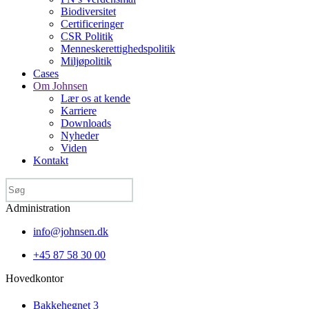
Biodiversitet
Certificeringer
CSR Politik
Menneske­rettigheds­politik
Miljøpolitik
Cases
Om Johnsen
Lær os at kende
Karriere
Downloads
Nyheder
Viden
Kontakt
Administration
info@johnsen.dk
+45 87 58 30 00
Hovedkontor
Bakkehegnet 3