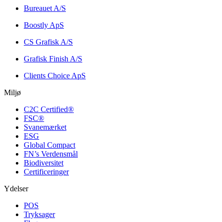
Bureauet A/S
Boostly ApS
CS Grafisk A/S
Grafisk Finish A/S
Clients Choice ApS
Miljø
C2C Certified®
FSC®
Svanemærket
ESG
Global Compact
FN’s Verdensmål
Biodiversitet
Certificeringer
Ydelser
POS
Tryksager