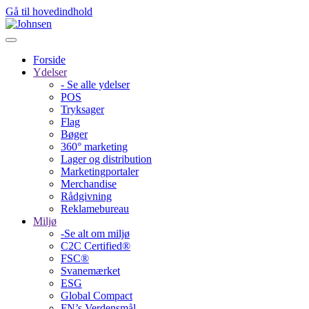
Gå til hovedindhold
Forside
Ydelser
- Se alle ydelser
POS
Tryksager
Flag
Bøger
360° marketing
Lager og distribution
Marketing­portaler
Merchandise
Rådgivning
Reklamebureau
Miljø
-Se alt om miljø
C2C Certified®
FSC®
Svanemærket
ESG
Global Compact
FN’s Verdensmål