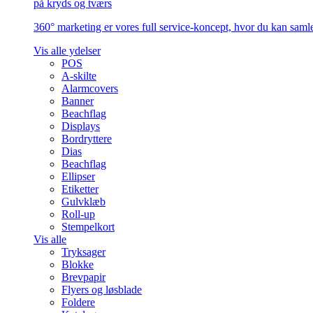
på kryds og tværs
360° marketing er vores full service-koncept, hvor du kan samle 
Vis alle ydelser
POS
A-skilte
Alarmcovers
Banner
Beachflag
Displays
Bordryttere
Dias
Beachflag
Ellipser
Etiketter
Gulvklæb
Roll-up
Stempelkort
Vis alle
Tryksager
Blokke
Brevpapir
Flyers og løsblade
Foldere