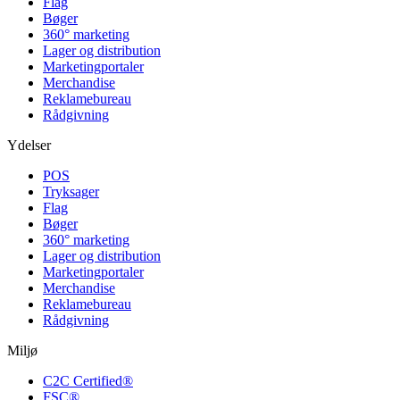
Flag
Bøger
360° marketing
Lager og distribution
Marketing­portaler
Merchandise
Reklamebureau
Rådgivning
Ydelser
POS
Tryksager
Flag
Bøger
360° marketing
Lager og distribution
Marketing­portaler
Merchandise
Reklamebureau
Rådgivning
Miljø
C2C Certified®
FSC®