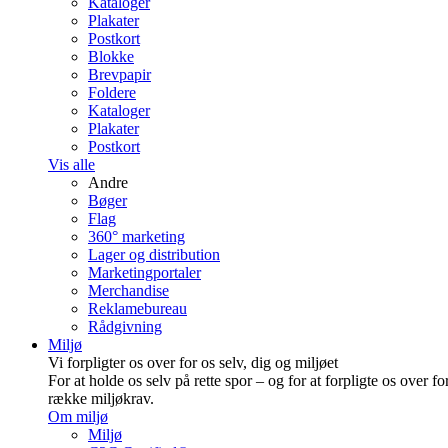
Kataloger
Plakater
Postkort
Blokke
Brevpapir
Foldere
Kataloger
Plakater
Postkort
Vis alle
Andre
Bøger
Flag
360° marketing
Lager og distribution
Marketing­portaler
Merchandise
Reklamebureau
Rådgivning
Miljø
Vi forpligter os over for os selv, dig og miljøet
For at holde os selv på rette spor – og for at forpligte os over fo
række miljøkrav.
Om miljø
Miljø