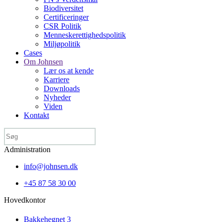
Biodiversitet
Certificeringer
CSR Politik
Menneske­rettigheds­politik
Miljøpolitik
Cases
Om Johnsen
Lær os at kende
Karriere
Downloads
Nyheder
Viden
Kontakt
Administration
info@johnsen.dk
+45 87 58 30 00
Hovedkontor
Bakkehegnet 3