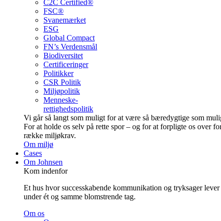
C2C Certified®
FSC®
Svanemærket
ESG
Global Compact
FN’s Verdensmål
Biodiversitet
Certificeringer
Politikker
CSR Politik
Miljøpolitik
Menneske-
rettighedspolitik
Vi går så langt som muligt for at være så bære­dygtige som muli
For at holde os selv på rette spor – og for at forpligte os over fo
række miljøkrav.
Om miljø
Cases
Om Johnsen
Kom indenfor
Et hus hvor successkabende kommunikation og tryksager lever
under ét og samme blomstrende tag.
Om os