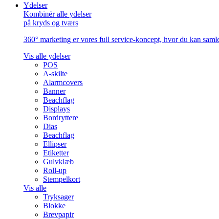
Ydelser
Kombinér alle ydelser
på kryds og tværs
360° marketing er vores full service-koncept, hvor du kan samle 
Vis alle ydelser
POS
A-skilte
Alarmcovers
Banner
Beachflag
Displays
Bordryttere
Dias
Beachflag
Ellipser
Etiketter
Gulvklæb
Roll-up
Stempelkort
Vis alle
Tryksager
Blokke
Brevpapir