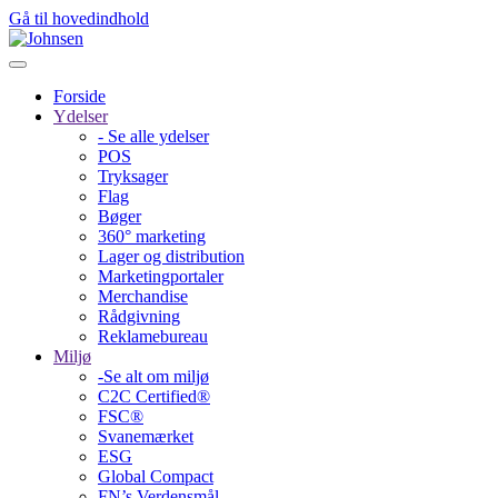
Gå til hovedindhold
Forside
Ydelser
- Se alle ydelser
POS
Tryksager
Flag
Bøger
360° marketing
Lager og distribution
Marketing­portaler
Merchandise
Rådgivning
Reklamebureau
Miljø
-Se alt om miljø
C2C Certified®
FSC®
Svanemærket
ESG
Global Compact
FN’s Verdensmål