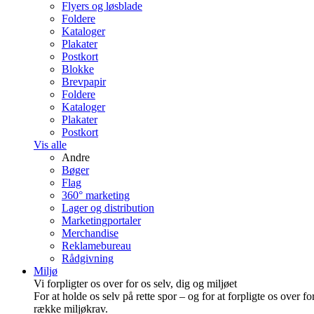
Flyers og løsblade
Foldere
Kataloger
Plakater
Postkort
Blokke
Brevpapir
Foldere
Kataloger
Plakater
Postkort
Vis alle
Andre
Bøger
Flag
360° marketing
Lager og distribution
Marketing­portaler
Merchandise
Reklamebureau
Rådgivning
Miljø
Vi forpligter os over for os selv, dig og miljøet
For at holde os selv på rette spor – og for at forpligte os over fo
række miljøkrav.