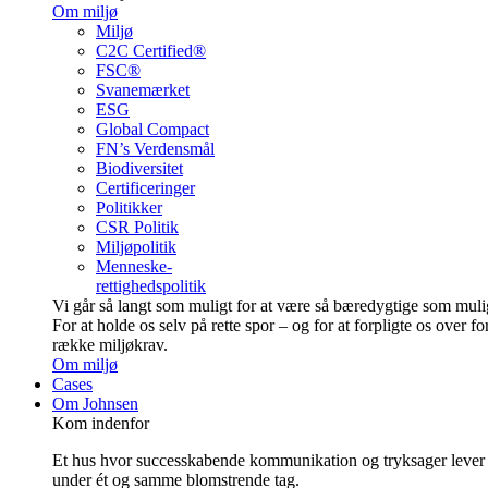
Om miljø
Miljø
C2C Certified®
FSC®
Svanemærket
ESG
Global Compact
FN’s Verdensmål
Biodiversitet
Certificeringer
Politikker
CSR Politik
Miljøpolitik
Menneske-
rettighedspolitik
Vi går så langt som muligt for at være så bære­dygtige som muli
For at holde os selv på rette spor – og for at forpligte os over fo
række miljøkrav.
Om miljø
Cases
Om Johnsen
Kom indenfor
Et hus hvor successkabende kommunikation og tryksager lever
under ét og samme blomstrende tag.