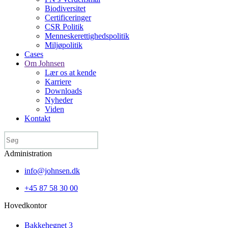
Biodiversitet
Certificeringer
CSR Politik
Menneske­rettigheds­politik
Miljøpolitik
Cases
Om Johnsen
Lær os at kende
Karriere
Downloads
Nyheder
Viden
Kontakt
Administration
info@johnsen.dk
+45 87 58 30 00
Hovedkontor
Bakkehegnet 3