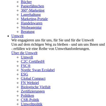
Bücher
Papierfähnchen
360°-Marketing
Lagerhaltung
Marketing-Portale
Handelswaren
Werbeagentur
Beratung
Umwelt
Wir engagieren uns für uns, für Sie und für die Umwelt
Um auf dem richtigen Weg zu bleiben - und um uns Ihnen und u
- erfüllen wir eine Reihe von Umweltanforderungen.
Über die Umwelt
Umwelt
C2C Certified®
FSC®
Nordic Swan Ecolabel
ESG
Global Compact
FN Weltziel
Biologische Vielfalt
Zertifizierungen
Politiken
CSR-Politik
Umweltpolitik