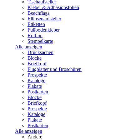
Tischaufsteller
Klebe- & Adhäsionsfolien
Beachflags
Ellipsenaufsteller
Etiketten
Fußbodenkleber
Roll-up
Stempelkarte
Alle anzeigen
Drucksachen
Blöcke
Briefkopf
Flugblätter und Broschüren
Prospekte
Kataloge
Plakate
Postkarten
Blöcke
Briefkopf
Prospekte
Kataloge
Plakate
Postkarten
Alle anzeigen
Andere