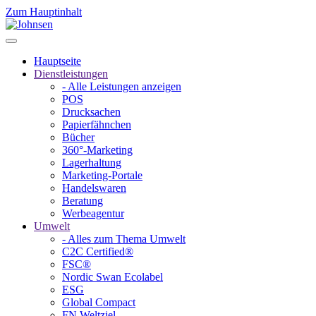
Zum Hauptinhalt
Hauptseite
Dienstleistungen
- Alle Leistungen anzeigen
POS
Drucksachen
Papierfähnchen
Bücher
360°-Marketing
Lagerhaltung
Marketing-Portale
Handelswaren
Beratung
Werbeagentur
Umwelt
- Alles zum Thema Umwelt
C2C Certified®
FSC®
Nordic Swan Ecolabel
ESG
Global Compact
FN Weltziel