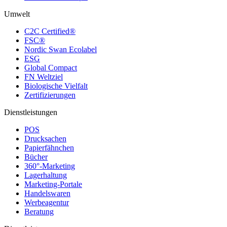
Umwelt
C2C Certified®
FSC®
Nordic Swan Ecolabel
ESG
Global Compact
FN Weltziel
Biologische Vielfalt
Zertifizierungen
Dienstleistungen
POS
Drucksachen
Papierfähnchen
Bücher
360°-Marketing
Lagerhaltung
Marketing-Portale
Handelswaren
Werbeagentur
Beratung