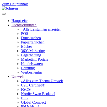
Zum Hauptinhalt
Hauptseite
Dienstleistungen
- Alle Leistungen anzeigen
POS
Drucksachen
Papierfähnchen
Bücher
360°-Marketing
Lagerhaltung
Marketing-Portale
Handelswaren
Beratung
Werbeagentur
Umwelt
- Alles zum Thema Umwelt
C2C Certified®
FSC®
Nordic Swan Ecolabel
ESG
Global Compact
FN Weltziel